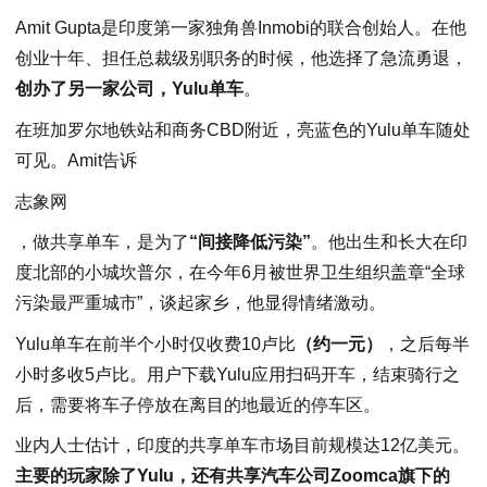
Amit Gupta是印度第一家独角兽Inmobi的联合创始人。在他
创业十年、担任总裁级别职务的时候，他选择了急流勇退，
创办了另一家公司，Yulu单车
。
在班加罗尔地铁站和商务CBD附近，亮蓝色的Yulu单车随处
可见。Amit告诉
志象网
，做共享单车，是为了
“间接降低污染”
。他出生和长大在印
度北部的小城坎普尔，在今年6月被世界卫生组织盖章“全球
污染最严重城市”，谈起家乡，他显得情绪激动。
Yulu单车在前半个小时仅收费10卢比
（约一元）
，之后每半
小时多收5卢比。用户下载Yulu应用扫码开车，结束骑行之
后，需要将车子停放在离目的地最近的停车区。
业内人士估计，印度的共享单车市场目前规模达12亿美元。
主要的玩家除了Yulu，还有共享汽车公司Zoomca旗下的