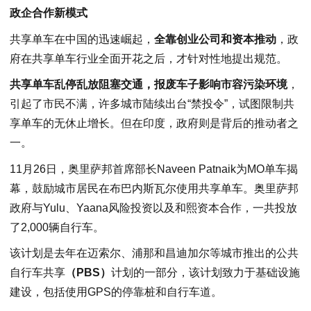
政企合作新模式
共享单车在中国的迅速崛起，
全靠创业公司和资本推动
，政
府在共享单车行业全面开花之后，才针对性地提出规范。
共享单车乱停乱放阻塞交通，报废车子影响市容污染环境
，
引起了市民不满，许多城市陆续出台“禁投令”，试图限制共
享单车的无休止增长。但在印度，政府则是背后的推动者之
一。
11月26日，奥里萨邦首席部长Naveen Patnaik为MO单车揭
幕，鼓励城市居民在布巴内斯瓦尔使用共享单车。奥里萨邦
政府与Yulu、Yaana风险投资以及和熙资本合作，一共投放
了2,000辆自行车。
该计划是去年在迈索尔、浦那和昌迪加尔等城市推出的公共
自行车共享
（PBS）
计划的一部分，该计划致力于基础设施
建设，包括使用GPS的停靠桩和自行车道。