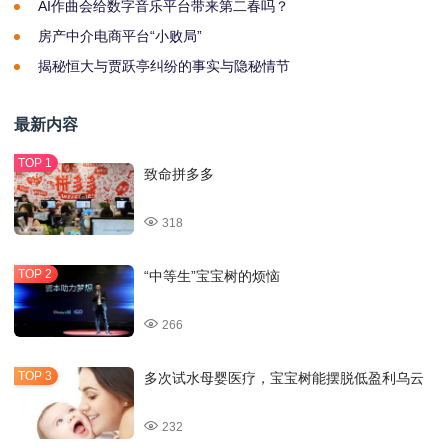
AI作曲会给数字音乐平台带来第二春吗？
房产中介电商平台“小败局”
揭秘恒大与贾跃亭纠纷的事实与隐秘情节
最新内容
致命拼多多
318
“中等生”宝宝树的烦恼
266
多次试水母婴医疗，宝宝树能摆脱低盈利乌云
232