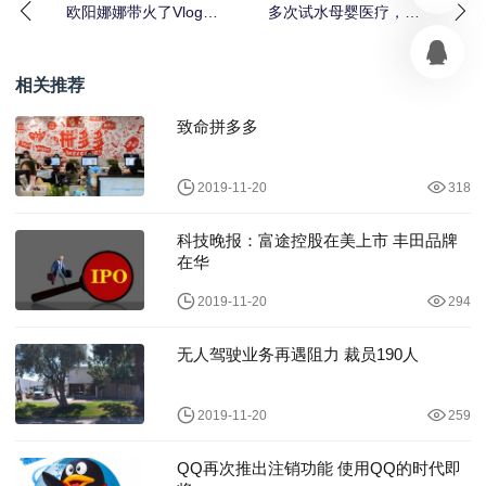
欧阳娜娜带火了Vlog，
多次试水母婴医疗，宝
短视频的下一个风口真
宝树能摆脱低盈利乌云
的是
吗
相关推荐
致命拼多多
2019-11-20
318
科技晚报：富途控股在美上市 丰田品牌
在华
2019-11-20
294
无人驾驶业务再遇阻力 裁员190人
2019-11-20
259
QQ再次推出注销功能 使用QQ的时代即