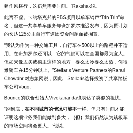
延作风横行，这仍然需要时间。”Rakshak说。
此言不虚。卡纳塔克邦的PBS项目以单车铃声“Trin Trin”命
名，但这一共享单车服务却班加罗尔推迟发布，因为原计划
的长达125公里自行车道因资金问题而被搁置。
“我认为作为一种交通工具，自行车在500以上的路程并不适
用。在班加罗尔还可以，它的气候可以在全国都最为宜人。
但如果像孟买或德里这样的地方，要么太冷要么太热，你很
难骑车在15分钟以上。”Stellaris Venture Partners的Rahul
Chowdhri对志象网说，因此，Stellaris选择投资了共享踏板
车公司Vogo。
Bounce的联合创始人Vivekananda也表达了类似的担忧。
“说到底，
在不同城市的情况可能不一样
。但只有时间才能
证明这项业务我们能做到多大，
（但）
我们仍然认为踏板车
的市场空间将会更大。”他说。