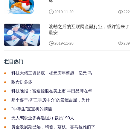
将
2019-11-20
222
渡劫之后的互联网金融行业，或许迎来了
最安
2019-11-20
239
栏目热门
科技大佬工资起底：杨元庆年薪超一亿元 马
致命拼多多
科技晚报：富途控股在美上市 丰田品牌在华
那个要干掉“二手房中介”的爱屋吉屋，为什
“中等生”宝宝树的烦恼
无人驾驶业务再遇阻力 裁员190人
黄金发展期已远，蜻蜓、荔枝、喜马拉雅们下