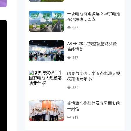
一块电池能跑多远？华宇电池
在洱海边，回应
932
ASEE 2027东盟智慧能源暨
储能博览
867
临界与突破：半固态电池大规
模落地元年 探
821
菲博致合作伙伴及各界朋友的
一封信
843