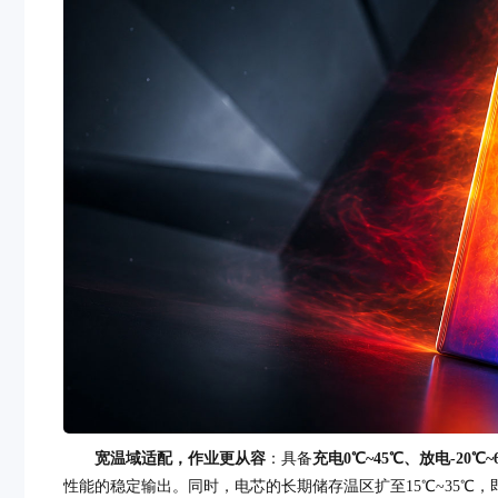
宽
温域适配，
作业更从容
：具备
充电0℃
~
45℃、放电-20℃
~
性能的稳定输出。同时，电芯的长期储存温区扩至15℃~35℃