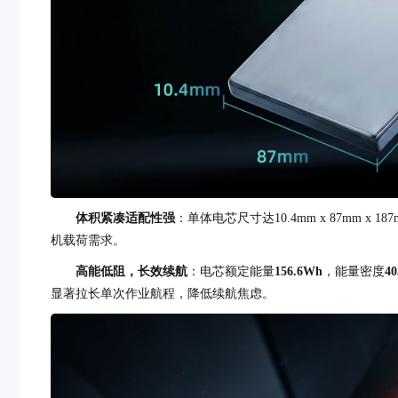
体积紧凑适配性强
：单体电芯尺寸达10.4mm x 87mm x
机载荷需求。
高
能低阻
，长效续航
：电芯额定能量
156.6Wh
，能量密度
4
显著拉长单次作业航程，降低续航焦虑。