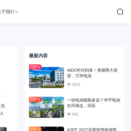
关于我们
最新内容
、
AIDC时代到来！掌握两大资
源，万华电池
1012
一块电池能跑多远？华宇电池
在洱海边，回应
E无
人
932
ASEE 2027东盟智慧能源暨