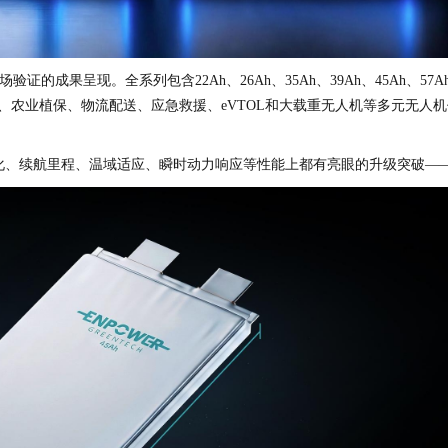
成果呈现。全系列包含22Ah、26Ah、35Ah、39Ah、45Ah、57A
、农业植保、物流配送、应急救援、eVTOL和大载重无人机等多元无人机
化、续航里程、温域适应、瞬时动力响应等性能上都有亮眼的升级突破—