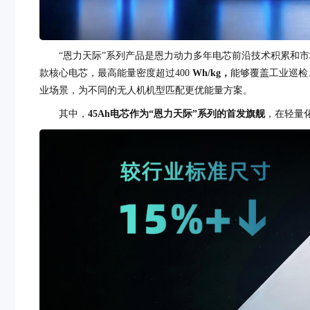
“恩力天际”系列产品是恩力动力多年电芯前沿技术积累和市场验证的
款核心电芯，最高能量密度超过400
Wh/kg
，
能够覆盖工业巡检
业场景，为不同的无人机机型匹配更优能量方案。
其中，
45Ah电芯作为“恩力天际”系列的首发旗舰
，在轻量