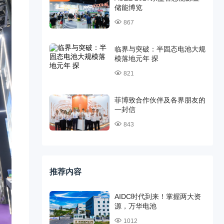
储能博览
867
临界与突破：半固态电池大规
模落地元年 探
821
菲博致合作伙伴及各界朋友的
一封信
843
推荐内容
AIDC时代到来！掌握两大资
源，万华电池
1012