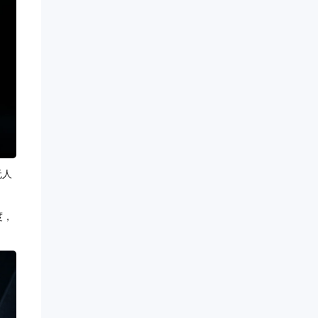
无人
度，