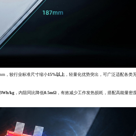
 187mm，较行业标准尺寸缩小
15%以上
，轻量化优势突出，可广泛适配各类
03Wh/kg
，内阻同比降低
0
.5mΩ
，有效减少工作发热损耗，搭配高能量密