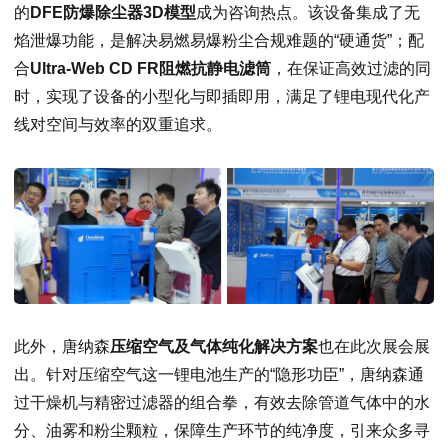
的
DFE防爆除尘器3D模型
成为咨询热点。该设备集成了无
焰泄爆功能，是解决易燃易爆粉尘合规难题的“硬通货”；配
合
Ultra-Web CD FR阻燃抗静电滤筒
，在保证高效过滤的同
时，实现了设备的小型化与即插即用，满足了锂电现代化产
线对空间与效率的双重追求。
此外，唐纳森
压缩空气及气体纯化解决方案
也在此次展会展
出。针对压缩空气这一锂电池生产的“隐形功臣”，唐纳森通
过干燥机与精密过滤器的组合拳，有效去除管道气体中的水
分、油雾和粉尘颗粒，保障生产环节的纯净度，引来众多寻