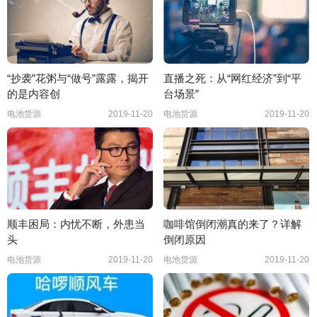
“抄袭”花粥与“做号”露露，揭开
直播之死：从“网红经济”到“平
的是内容创
台场景”
电池货源
2019-11-20
电池货源
2019-11-20
顺丰困局：内忧不断，外患当
咖啡馆倒闭潮真的来了？详解
头
倒闭原因
电池货源
2019-11-20
电池货源
2019-11-20