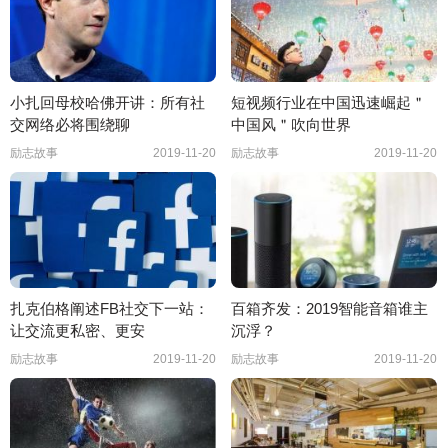
小扎回母校哈佛开讲：所有社
短视频行业在中国迅速崛起＂
交网络必将围绕聊
中国风＂吹向世界
励志故事
2019-11-20
励志故事
2019-11-20
扎克伯格阐述FB社交下一站：
百箱齐发：2019智能音箱谁主
让交流更私密、更安
沉浮？
励志故事
2019-11-20
励志故事
2019-11-20