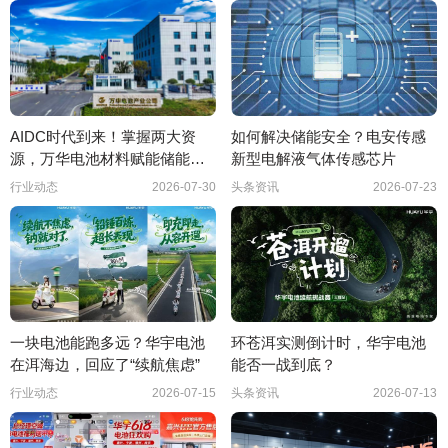
AIDC时代到来！掌握两大资
如何解决储能安全？电安传感
源，万华电池材料赋能储能新
新型电解液气体传感芯片
赛
行业动态
2026-07-30
头条资讯
2026-07-23
一块电池能跑多远？华宇电池
环苍洱实测倒计时，华宇电池
在洱海边，回应了“续航焦虑”
能否一战到底？
行业动态
2026-07-15
头条资讯
2026-07-13