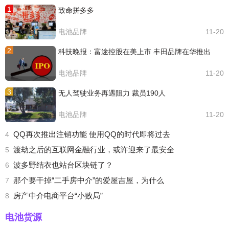
1
致命拼多多
电池品牌
11-20
2
科技晚报：富途控股在美上市 丰田品牌在华推出
电池品牌
11-20
3
无人驾驶业务再遇阻力 裁员190人
电池品牌
11-20
QQ再次推出注销功能 使用QQ的时代即将过去
4
渡劫之后的互联网金融行业，或许迎来了最安全
5
波多野结衣也站台区块链了？
6
那个要干掉“二手房中介”的爱屋吉屋，为什么
7
房产中介电商平台“小败局”
8
电池货源