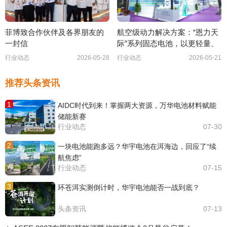
菲博致合作伙伴及各界朋友的
航空级动力解决方案：“恩力天
一封信
际”系列固态电池，以更轻量、
行业动态
2026-05-28
行业动态
2026-05-21
推荐头条资讯
1
AIDC时代到来！掌握两大资源，万华电池材料赋能
储能新赛
行业动态
07-30
2
一块电池能跑多远？华宇电池在洱海边，回应了“续
航焦虑”
行业动态
07-15
3
环苍洱实测倒计时，华宇电池能否一战到底？
头条资讯
07-13