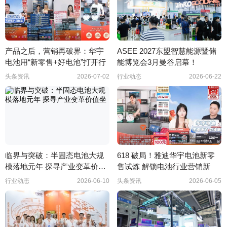
产品之后，营销再破界：华宇
ASEE 2027东盟智慧能源暨储
电池用“新零售+好电池”打开行
能博览会3月曼谷启幕！
头条资讯
2026-07-02
行业动态
2026-06-22
临界与突破：半固态电池大规
618 破局！雅迪华宇电池新零
模落地元年 探寻产业变革价值
售试炼 解锁电池行业营销新
坐
行业动态
2026-06-10
头条资讯
2026-06-05