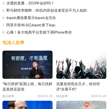
凉透的直播，2019年会好吗？
4
野马财经李晓晔：80后内容创业者背后不为人知的
5
&quot;播放量显示&quot;会完全
6
阿里斥资46.6亿&quot;拿下&qu
7
心痛！各大电商平台竞相下调iPhone售价
8
电池人故事
“每日拼拼”延期上线，每日优鲜
流量造假危在旦夕，粉丝经
是真拼还是假
济“永垂不朽”
励志故事
2019-11-20
励志故事
2019-11-20