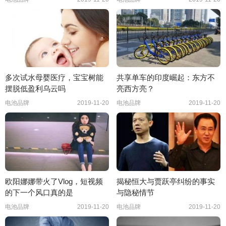
多次试水母婴医疗，宝宝树能
共享单车的印度崛起：东方不
摆脱低盈利乌云吗
亮西方亮？
电池品牌
2019-11-20
电池品牌
2019-11-20
欧阳娜娜带火了Vlog，短视频
揭秘恒大与贾跃亭纠纷的事实
的下一个风口真的是
与隐秘情节
电池品牌
2019-11-20
电池品牌
2019-11-20