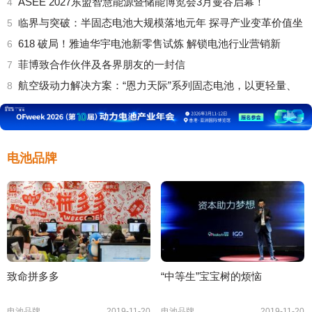
ASEE 2027东盟智慧能源暨储能博览会3月曼谷启幕！
4
临界与突破：半固态电池大规模落地元年 探寻产业变革价值坐
5
618 破局！雅迪华宇电池新零售试炼 解锁电池行业营销新
6
菲博致合作伙伴及各界朋友的一封信
7
航空级动力解决方案：“恩力天际”系列固态电池，以更轻量、
8
电池品牌
致命拼多多
“中等生”宝宝树的烦恼
电池品牌
2019-11-20
电池品牌
2019-11-20