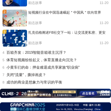
励志故事
11-20
2
短视频行业在中国迅速崛起＂中国风＂吹向世界
励志故事
11-20
3
扎克伯格阐述FB社交下一站：让交流更私密、更安
励志故事
11-20
百箱齐发：2019智能音箱谁主沉浮？
4
体育短视频纷纷起义，体育直播走向沉沦？
5
小黄车们的命：押金难退成共享家族“职业病”
6
关闭“流量”，撕掉画皮？
7
成功的商业是想象力与常识的平衡
8